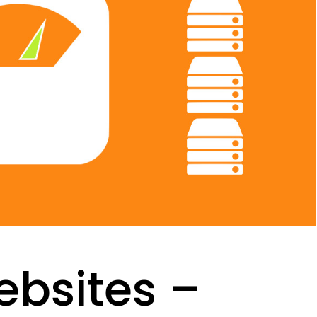
ebsites –